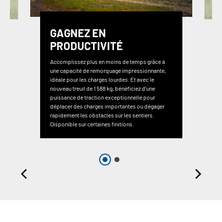
GAGNEZ EN
PRODUCTIVITÉ
Accomplissez plus en moins de temps grâce à
une capacité de remorquage impressionnante,
idéale pour les charges lourdes. Et avec le
nouveau treuil de 1 588 kg, bénéficiez d’une
puissance de traction exceptionnelle pour
déplacer des charges importantes ou dégager
rapidement les obstacles sur les sentiers.
Disponible sur certaines finitions.