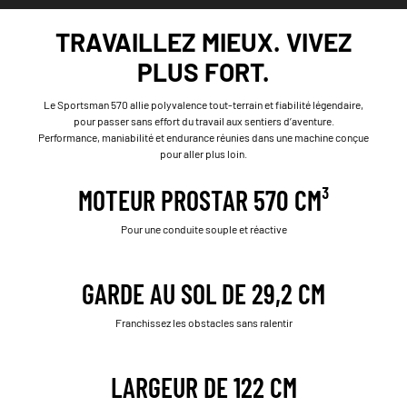
TRAVAILLEZ MIEUX. VIVEZ
PLUS FORT.
Le Sportsman 570 allie polyvalence tout-terrain et fiabilité légendaire,
pour passer sans effort du travail aux sentiers d’aventure.
Performance, maniabilité et endurance réunies dans une machine conçue
pour aller plus loin.
MOTEUR PROSTAR 570 CM³
Pour une conduite souple et réactive
GARDE AU SOL DE 29,2 CM
Franchissez les obstacles sans ralentir
LARGEUR DE 122 CM