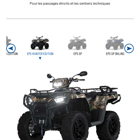
Pour les passages étroits et les sentiers techniques
BLACK EDITION
EPS HUNTER EDITION
EPS SP
EPS SP OHLINS