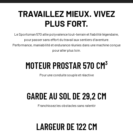
TRAVAILLEZ MIEUX. VIVEZ
PLUS FORT.
Le Sportsman 570 allie polyvalence tout-terrain et fiabilité légendaire,
pour passer sans effort du travail aux sentiers d’aventure.
Performance, maniabilité et endurance réunies dans une machine conçue
pour aller plus loin.
MOTEUR PROSTAR 570 CM³
Pour une conduite souple et réactive
GARDE AU SOL DE 29,2 CM
Franchissez les obstacles sans ralentir
LARGEUR DE 122 CM