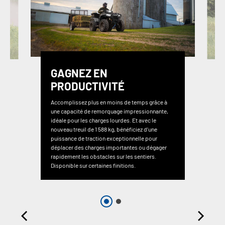
GAGNEZ EN
PRODUCTIVITÉ
Accomplissez plus en moins de temps grâce à
une capacité de remorquage impressionnante,
idéale pour les charges lourdes. Et avec le
nouveau treuil de 1 588 kg, bénéficiez d’une
puissance de traction exceptionnelle pour
déplacer des charges importantes ou dégager
rapidement les obstacles sur les sentiers.
Disponible sur certaines finitions.