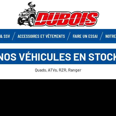
& SSV
ACCESSOIRES ET VÊTEMENTS
FAIRE UN ESSAI
NOTRE
NOS VÉHICULES EN STOC
Quads, ATVs, RZR, Ranger