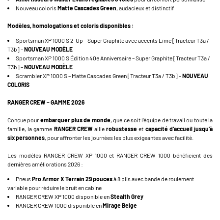
Nouveau coloris
Matte Cascades Green
, audacieux et distinctif
Modèles, homologations et coloris disponibles :
Sportsman XP 1000 S 2-Up – Super Graphite avec accents Lime [Tracteur T3a /
T3b] –
NOUVEAU MODÈLE
Sportsman XP 1000 S Édition 40e Anniversaire – Super Graphite [Tracteur T3a /
T3b] –
NOUVEAU MODÈLE
Scrambler XP 1000 S – Matte Cascades Green [Tracteur T3a / T3b] –
NOUVEAU
COLORIS
RANGER CREW – GAMME 2026
Conçue pour
embarquer plus de monde
, que ce soit l’équipe de travail ou toute la
famille, la gamme
RANGER CREW
allie
robustesse
et
capacité d’accueil jusqu’à
six personnes
, pour affronter les journées les plus exigeantes avec facilité.
Les modèles RANGER CREW XP 1000 et RANGER CREW 1000 bénéficient des
dernières améliorations 2026 :
Pneus
Pro Armor X Terrain 29 pouces
à 8 plis avec bande de roulement
variable pour réduire le bruit en cabine
RANGER CREW XP 1000 disponible en
Stealth Grey
RANGER CREW 1000 disponible en
Mirage Beige