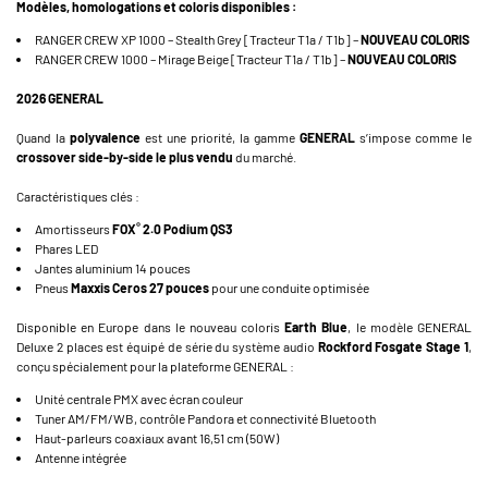
Modèles, homologations et coloris disponibles :
RANGER CREW XP 1000 – Stealth Grey [Tracteur T1a / T1b] –
NOUVEAU COLORIS
RANGER CREW 1000 – Mirage Beige [Tracteur T1a / T1b] –
NOUVEAU COLORIS
2026 GENERAL
Quand la
polyvalence
est une priorité, la gamme
GENERAL
s’impose comme le
crossover side-by-side le plus vendu
du marché.
Caractéristiques clés :
®
Amortisseurs
FOX
2.0 Podium QS3
Phares LED
Jantes aluminium 14 pouces
Pneus
Maxxis Ceros 27 pouces
pour une conduite optimisée
Disponible en Europe dans le nouveau coloris
Earth Blue
, le modèle GENERAL
Deluxe 2 places est équipé de série du système audio
Rockford Fosgate Stage 1
,
conçu spécialement pour la plateforme GENERAL :
Unité centrale PMX avec écran couleur
Tuner AM/FM/WB, contrôle Pandora et connectivité Bluetooth
Haut-parleurs coaxiaux avant 16,51 cm (50W)
Antenne intégrée