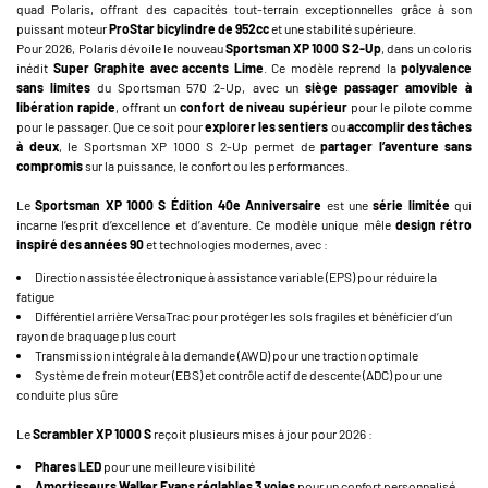
quad Polaris, offrant des capacités tout-terrain exceptionnelles grâce à son
puissant moteur
ProStar bicylindre de 952cc
et une stabilité supérieure.
Pour 2026, Polaris dévoile le nouveau
Sportsman XP 1000 S 2-Up
, dans un coloris
inédit
Super Graphite avec accents Lime
. Ce modèle reprend la
polyvalence
sans limites
du Sportsman 570 2-Up, avec un
siège passager amovible à
libération rapide
, offrant un
confort de niveau supérieur
pour le pilote comme
pour le passager. Que ce soit pour
explorer les sentiers
ou
accomplir des tâches
à deux
, le Sportsman XP 1000 S 2-Up permet de
partager l’aventure sans
compromis
sur la puissance, le confort ou les performances.
Le
Sportsman XP 1000 S Édition 40e Anniversaire
est une
série limitée
qui
incarne l’esprit d’excellence et d’aventure. Ce modèle unique mêle
design rétro
inspiré des années 90
et technologies modernes, avec :
Direction assistée électronique à assistance variable (EPS) pour réduire la
fatigue
Différentiel arrière VersaTrac pour protéger les sols fragiles et bénéficier d’un
rayon de braquage plus court
Transmission intégrale à la demande (AWD) pour une traction optimale
Système de frein moteur (EBS) et contrôle actif de descente (ADC) pour une
conduite plus sûre
Le
Scrambler XP 1000 S
reçoit plusieurs mises à jour pour 2026 :
Phares LED
pour une meilleure visibilité
Amortisseurs Walker Evans réglables 3 voies
pour un confort personnalisé