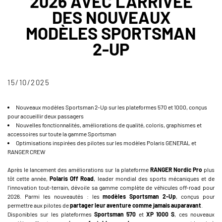
2026 AVEC L’ARRIVÉE
DES NOUVEAUX
MODÈLES SPORTSMAN
2-UP
15/10/2025
Nouveaux modèles Sportsman 2-Up sur les plateformes 570 et 1000, conçus
pour accueillir deux passagers
Nouvelles fonctionnalités, améliorations de qualité, coloris, graphismes et
accessoires sur toute la gamme Sportsman
Optimisations inspirées des pilotes sur les modèles Polaris GENERAL et
RANGER CREW
Après le lancement des améliorations sur la plateforme
RANGER Nordic Pro
plus
tôt cette année,
Polaris Off Road
, leader mondial des sports mécaniques et de
l’innovation tout-terrain, dévoile sa gamme complète de véhicules off-road pour
2026. Parmi les nouveautés : les
modèles Sportsman 2-Up
, conçus pour
permettre aux pilotes de
partager leur aventure comme jamais auparavant
.
Disponibles sur les plateformes
Sportsman 570
et
XP 1000 S
, ces nouveaux