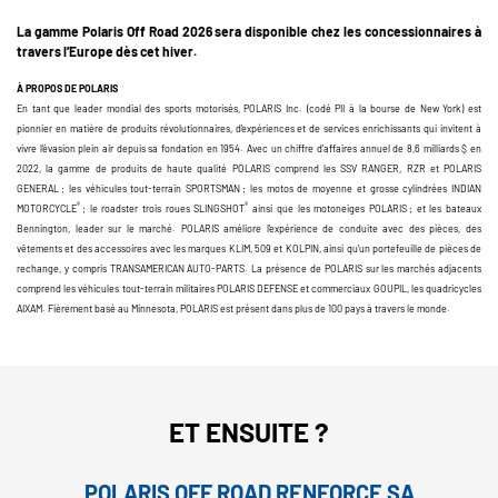
La gamme Polaris Off Road 2026 sera disponible chez les concessionnaires à
travers l’Europe dès cet hiver.
À PROPOS DE POLARIS
En tant que leader mondial des sports motorisés, POLARIS Inc. (codé PII à la bourse de New York) est
pionnier en matière de produits révolutionnaires, d’expériences et de services enrichissants qui invitent à
vivre l’évasion plein air depuis sa fondation en 1954. Avec un chiffre d’affaires annuel de 8,6 milliards $ en
2022, la gamme de produits de haute qualité POLARIS comprend les SSV RANGER, RZR et POLARIS
GENERAL ; les véhicules tout-terrain SPORTSMAN ; les motos de moyenne et grosse cylindrées INDIAN
®
®
MOTORCYCLE
; le roadster trois roues SLINGSHOT
ainsi que les motoneiges POLARIS ; et les bateaux
Bennington, leader sur le marché. POLARIS améliore l’expérience de conduite avec des pièces, des
vêtements et des accessoires avec les marques KLIM, 509 et KOLPIN, ainsi qu’un portefeuille de pièces de
rechange, y compris TRANSAMERICAN AUTO-PARTS. La présence de POLARIS sur les marchés adjacents
comprend les véhicules tout-terrain militaires POLARIS DEFENSE et commerciaux GOUPIL, les quadricycles
AIXAM. Fièrement basé au Minnesota, POLARIS est présent dans plus de 100 pays à travers le monde.
ET ENSUITE ?
POLARIS OFF ROAD RENFORCE SA