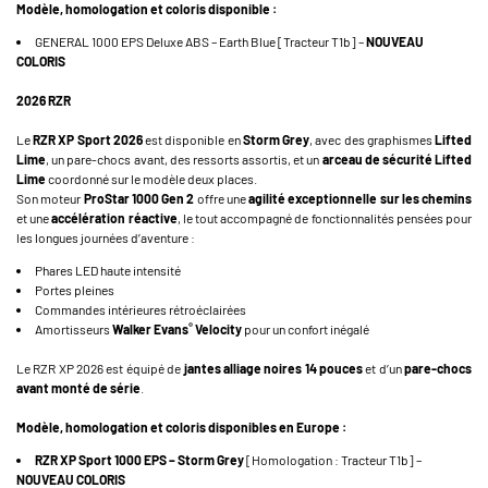
Modèle, homologation et coloris disponible :
GENERAL 1000 EPS Deluxe ABS – Earth Blue [Tracteur T1b] –
NOUVEAU
COLORIS
2026 RZR
Le
RZR XP Sport 2026
est disponible en
Storm Grey
, avec des graphismes
Lifted
Lime
, un pare-chocs avant, des ressorts assortis, et un
arceau de sécurité Lifted
Lime
coordonné sur le modèle deux places.
Son moteur
ProStar 1000 Gen 2
offre une
agilité exceptionnelle sur les chemins
et une
accélération réactive
, le tout accompagné de fonctionnalités pensées pour
les longues journées d’aventure :
Phares LED haute intensité
Portes pleines
Commandes intérieures rétroéclairées
®
Amortisseurs
Walker Evans
Velocity
pour un confort inégalé
Le RZR XP 2026 est équipé de
jantes alliage noires 14 pouces
et d’un
pare-chocs
avant monté de série
.
Modèle, homologation et coloris disponibles en Europe :
RZR XP Sport 1000 EPS – Storm Grey
[Homologation : Tracteur T1b] –
NOUVEAU COLORIS