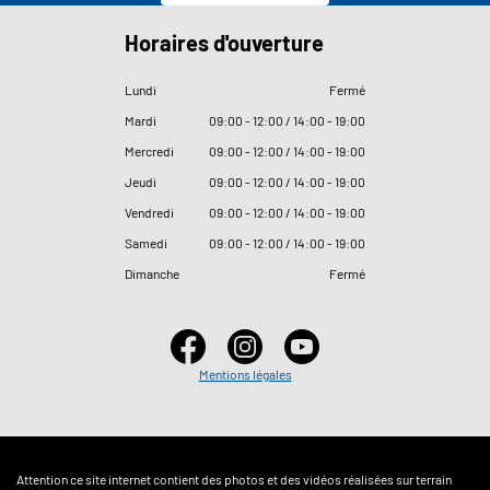
Horaires d'ouverture
Lundi
Fermé
Mardi
09
:
00 - 12
:
00 / 14
:
00 - 19
:
00
Mercredi
09
:
00 - 12
:
00 / 14
:
00 - 19
:
00
Jeudi
09
:
00 - 12
:
00 / 14
:
00 - 19
:
00
Vendredi
09
:
00 - 12
:
00 / 14
:
00 - 19
:
00
Samedi
09
:
00 - 12
:
00 / 14
:
00 - 19
:
00
Dimanche
Fermé
Mentions légales
Attention ce site internet contient des photos et des vidéos réalisées sur terrain