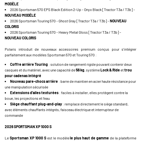
MODÈLE
2026 Sportsman 570 EPS Black Edition 2-Up - Onyx Black [Tractor T3a / T3b] -
NOUVEAU MODÈLE
2026 Sportsman Touring 570 - Ghost Gray [Tractor T3a / T3b] -
NOUVEAU
COLORIS
2026 Sportsman Touring 570 - Heavy Metal Gloss [Tractor T3a / T3b] -
NOUVEAU COLORIS
Polaris introduit de nouveaux accessoires premium conçus pour s’intégrer
parfaitement aux modèles Sportsman 570 et Touring 570 :
Coffre arrière Touring
: solution de rangement rigide pouvant contenir deux
casques et du matériel, avec une capacité de
56 kg
, système
Lock & Ride
et
trou
pour cadenas intégré
Nouveau pare-chocs arrière
: barre de maintien en acier haute résistance pour
une manipulation sécurisée
Extensions d’ailes texturées
: faciles à installer, elles protègent contre la
boue, les projections et l’eau
Siège chauffant plug-and-play
: remplace directement le siège standard,
avec éléments chauffants intégrés, faisceau électrique et interrupteur de
commande
2026 SPORTSMAN XP 1000 S
Le
Sportsman XP 1000 S
est le modèle
le plus haut de gamme
de la plateforme