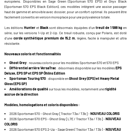
européens. Disponibles en Sage Green (Sportsman 570 EPS) et Onyx Black
(Sportsman 570 EPS Black Edition), ces modèles intègrent une assise passager
haut de gamme et amovible avec dossier, pour un confort optimal. Ils peuvent être
facilement convertis en version monoplace pour une polyvalence totale.
Les éditions
Hunter
et
Black
sont désormais équipées d’un
treuil de 1 588 kg
en
série, sur les versions 1-Up et 2-Up. Ce treuil robuste, conçu par Polaris, est doté
d’une
corde synthétique premium de 15,2 m
, légère, facile à manipuler et ultra
résistante.
Nouveaux coloris et fonctionnalités
Ghost Grey
: nouveau coloris pour les modèles Sportsman 570 et 570 EPS
Différentiel arrière VersaTrac
: désormais disponible sur les modèles
EPS
Deluxe, EPS SP et EPS SP Öhlins Edition
Sportsman Touring 570
: disponible en
Ghost Grey (EPS) et Heavy Metal
Gloss (EPS SP)
Améliorations de qualité
sur tous les modèles, notamment une
rigidité
accrue de la direction
Modèles, homologations et coloris disponibles :
2026 Sportsman 570 - Ghost Gray [Tractor T3a / T3b] -
NOUVEAU COLORIS
2026 Sportsman 570 EPS - Ghost Gray [L7E / Tractor T3a / T3b] -
NOUVEAU
COLORIS
2026 Sportsman 570 EPS 2-Up - Sage Green [Tractor T3a / T3b] -
NOUVEAU