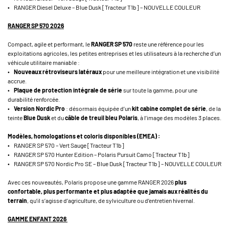
• RANGER Diesel Deluxe – Blue Dusk [Tracteur T1b] – NOUVELLE COULEUR
RANGER SP 570 2026
Compact, agile et performant, le
RANGER SP 570
reste une référence pour les
exploitations agricoles, les petites entreprises et les utilisateurs à la recherche d’un
véhicule utilitaire maniable :
•
Nouveaux rétroviseurs latéraux
pour une meilleure intégration et une visibilité
accrue.
•
Plaque de protection intégrale de série
sur toute la gamme, pour une
durabilité renforcée.
•
Version Nordic Pro
: désormais équipée d’un
kit cabine complet de série
, de la
teinte
Blue Dusk
et du
câble de treuil bleu Polaris
, à l’image des modèles 3 places.
Modèles, homologations et coloris disponibles (EMEA) :
• RANGER SP 570 – Vert Sauge [Tracteur T1b]
• RANGER SP 570 Hunter Edition – Polaris Pursuit Camo [Tracteur T1b]
• RANGER SP 570 Nordic Pro SE – Blue Dusk [Tracteur T1b] – NOUVELLE COULEUR
Avec ces nouveautés, Polaris propose une gamme RANGER 2026
plus
confortable, plus performante et plus adaptée que jamais aux réalités du
terrain
, qu’il s’agisse d’agriculture, de sylviculture ou d’entretien hivernal.
GAMME ENFANT 2026