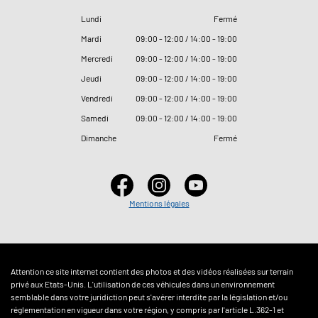
Lundi
Fermé
Mardi
09
:
00 - 12
:
00 / 14
:
00 - 19
:
00
Mercredi
09
:
00 - 12
:
00 / 14
:
00 - 19
:
00
Jeudi
09
:
00 - 12
:
00 / 14
:
00 - 19
:
00
Vendredi
09
:
00 - 12
:
00 / 14
:
00 - 19
:
00
Samedi
09
:
00 - 12
:
00 / 14
:
00 - 19
:
00
Dimanche
Fermé
Mentions légales
Attention ce site internet contient des photos et des vidéos réalisées sur terrain
privé aux Etats-Unis. L'utilisation de ces véhicules dans un environnement
semblable dans votre juridiction peut s'avérer interdite par la législation et/ou
réglementation en vigueur dans votre région, y compris par l'article L.362-1 et