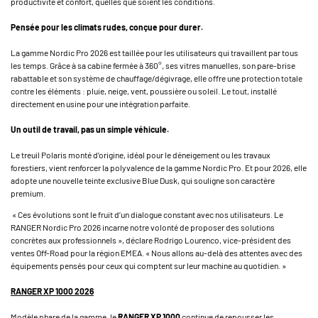
productivité et confort, quelles que soient les conditions.
Pensée pour les climats rudes, conçue pour durer.
La gamme Nordic Pro 2026 est taillée pour les utilisateurs qui travaillent par tous
les temps. Grâce à sa cabine fermée à 360°, ses vitres manuelles, son pare-brise
rabattable et son système de chauffage/dégivrage, elle offre une protection totale
contre les éléments : pluie, neige, vent, poussière ou soleil. Le tout, installé
directement en usine pour une intégration parfaite.
Un outil de travail, pas un simple véhicule.
Le treuil Polaris monté d’origine, idéal pour le déneigement ou les travaux
forestiers, vient renforcer la polyvalence de la gamme Nordic Pro. Et pour 2026, elle
adopte une nouvelle teinte exclusive Blue Dusk, qui souligne son caractère
premium.
« Ces évolutions sont le fruit d’un dialogue constant avec nos utilisateurs. Le
RANGER Nordic Pro 2026 incarne notre volonté de proposer des solutions
concrètes aux professionnels », déclare Rodrigo Lourenco, vice-président des
ventes Off-Road pour la région EMEA. « Nous allons au-delà des attentes avec des
équipements pensés pour ceux qui comptent sur leur machine au quotidien. »
RANGER XP 1000 2026
Modèle phare de la gamme, le
RANGER XP 1000
continue de repousser les