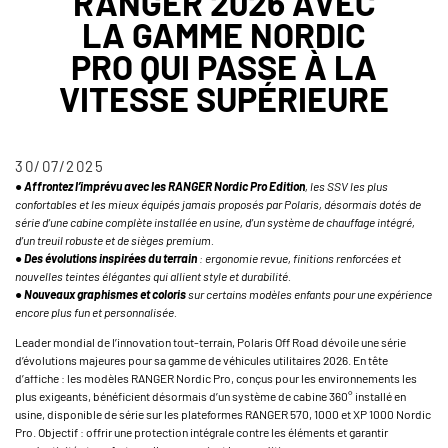
RANGER 2026 AVEC
LA GAMME NORDIC
PRO QUI PASSE À LA
VITESSE SUPÉRIEURE
30/07/2025
●
Affrontez l’imprévu avec les RANGER Nordic Pro Edition
, les SSV les plus
confortables et les mieux équipés jamais proposés par Polaris, désormais dotés de
série d’une cabine complète installée en usine, d’un système de chauffage intégré,
d’un treuil robuste et de sièges premium.
●
Des évolutions inspirées du terrain
: ergonomie revue, finitions renforcées et
nouvelles teintes élégantes qui allient style et durabilité.
●
Nouveaux graphismes et coloris
sur certains modèles enfants pour une expérience
encore plus fun et personnalisée.
Leader mondial de l’innovation tout-terrain, Polaris Off Road dévoile une série
d’évolutions majeures pour sa gamme de véhicules utilitaires 2026. En tête
d’affiche : les modèles RANGER Nordic Pro, conçus pour les environnements les
plus exigeants, bénéficient désormais d’un système de cabine 360° installé en
usine, disponible de série sur les plateformes RANGER 570, 1000 et XP 1000 Nordic
Pro. Objectif : offrir une protection intégrale contre les éléments et garantir