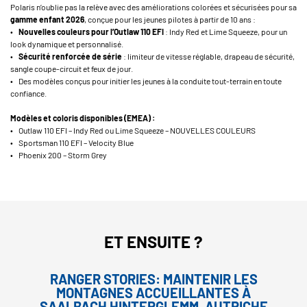
Polaris n’oublie pas la relève avec des améliorations colorées et sécurisées pour sa
gamme enfant 2026
, conçue pour les jeunes pilotes à partir de 10 ans :
•
Nouvelles couleurs pour l’Outlaw 110 EFI
: Indy Red et Lime Squeeze, pour un
look dynamique et personnalisé.
•
Sécurité renforcée de série
: limiteur de vitesse réglable, drapeau de sécurité,
sangle coupe-circuit et feux de jour.
• Des modèles conçus pour initier les jeunes à la conduite tout-terrain en toute
confiance.
Modèles et coloris disponibles (EMEA) :
• Outlaw 110 EFI – Indy Red ou Lime Squeeze – NOUVELLES COULEURS
• Sportsman 110 EFI – Velocity Blue
• Phoenix 200 – Storm Grey
ET ENSUITE ?
RANGER STORIES: MAINTENIR LES
MONTAGNES ACCUEILLANTES À
SAALBACH HINTERGLEMM, AUTRICHE