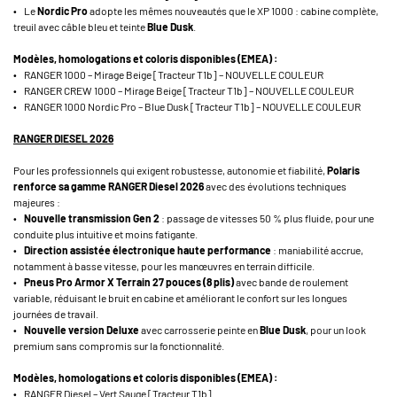
• Le
Nordic Pro
adopte les mêmes nouveautés que le XP 1000 : cabine complète,
treuil avec câble bleu et teinte
Blue Dusk
.
Modèles, homologations et coloris disponibles (EMEA) :
• RANGER 1000 – Mirage Beige [Tracteur T1b] – NOUVELLE COULEUR
• RANGER CREW 1000 – Mirage Beige [Tracteur T1b] – NOUVELLE COULEUR
• RANGER 1000 Nordic Pro – Blue Dusk [Tracteur T1b] – NOUVELLE COULEUR
RANGER DIESEL 2026
Pour les professionnels qui exigent robustesse, autonomie et fiabilité,
Polaris
renforce sa gamme RANGER Diesel 2026
avec des évolutions techniques
majeures :
•
Nouvelle transmission Gen 2
: passage de vitesses 50 % plus fluide, pour une
conduite plus intuitive et moins fatigante.
•
Direction assistée électronique haute performance
: maniabilité accrue,
notamment à basse vitesse, pour les manœuvres en terrain difficile.
•
Pneus Pro Armor X Terrain 27 pouces (8 plis)
avec bande de roulement
variable, réduisant le bruit en cabine et améliorant le confort sur les longues
journées de travail.
•
Nouvelle version Deluxe
avec carrosserie peinte en
Blue Dusk
, pour un look
premium sans compromis sur la fonctionnalité.
Modèles, homologations et coloris disponibles (EMEA) :
• RANGER Diesel – Vert Sauge [Tracteur T1b]