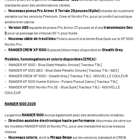
standards avec des améliorations ciblées :
•
Nouveaux pneus Pro Armor X Terrain 29 pouces (8 plis)
à bande de roulement
variable sur les versions Premium, Crew et Nordic Pro, pour un confort acoustique
amélioré en cabine.
•
Version ABS
équipée de pneus Pro Armor 27 pouces et d’une
transmission Gen
2
pour un passage de vitesses 50 % plus fluide.
•
Nouveau câble de treuil bleu
Polaris assorti à la teinte Blue Dusk sur le XP 1000
Nordic Pro.
•
RANGER CREW XP 1000
(6 places) désormais disponible en
Stealth Grey
.
Modèles, homologations et coloris disponibles (EMEA) :
- RANGER XP 1000 – Blue Slate Metallic Smoke [Tracteur T1b]
- RANGER XP 1000 ABS – Blue Slate Metallic Smoke [Tracteur T1b / ABS]
- RANGER CREW XP 1000 – Stealth Grey [Tracteur T1b] – NOUVELLE COULEUR
- RANGER XP 1000 Hunter Edition – Polaris Pursuit Camo [Tracteur T1b]
- RANGER XP 1000 Nordic Pro SE – Blue Dusk [Tracteur T1b] – NOUVELLE
COULEUR
RANGER 1000 2026
La gamme
RANGER 1000
évolue également avec des améliorations notables :
•
Direction assistée électronique haute performance
désormais de série sur
les modèles RANGER 1000 et Nordic Pro, pour une maniabilité accrue à basse
vitesse.
•
Nouveaux coloris
, dont le
Mirage Beige
sur les versions standard et CREW.