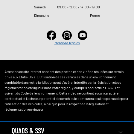
Samedi
09
:
00 - 12
:
00 / 14
:
00 - 19
:
00
Dimanche
Fermé
Mentions légales
Attention ce site internet contient des photos et des vidéos réalisées sur terrain
privé aux Etats-Unis. L'utilisation de ces véhicules dans un environnement
semblable dans votre juridiction peut s'avérer interdite par la législation et/ou
réglementation en vigueur dans votre région, y compris par l'article L.362-1 et
suivant du Code de l'environnement. Cette vidéo ne contient aucun caractère
contractuel et l'acheteur potentiel de ce véhicule demeurera seul responsable pour
l'utilisation des véhicules, ainsi que pour le respect de la législation et
réglementation en vigueur.
QUADS & SSV