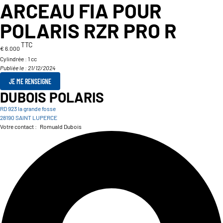
ARCEAU FIA POUR
POLARIS RZR PRO R
TTC
€ 6.000
Cylindrée :
1 cc
Publiée le : 21/12/2024
JE ME RENSEIGNE
DUBOIS POLARIS
RD 923 la grande fosse
28190 SAINT LUPERCE
Votre contact :
Romuald Dubois