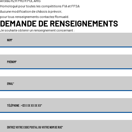
Arceau RZR PRO R POLARIS
Homologué pour toutes les compétitions FIA et FFSA
Aucune modification de châssis à prévoir,
pour tous renseignements contactez Romuald.
DEMANDE DE RENSEIGNEMENTS
Je souhaite obtenir un renseignement concernant :
NOM
*
PRÉNOM
*
EMAIL
*
TÉLÉPHONE : +33 X XX XX XX XX
*
ENTREZ VOTRE CODE POSTAL OU VOTRE NOM DE RUE*