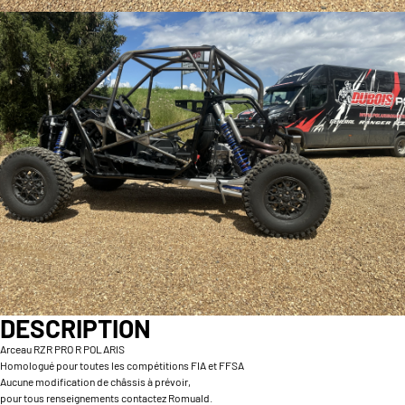
DESCRIPTION
Arceau RZR PRO R POLARIS
Homologué pour toutes les compétitions FIA et FFSA
Aucune modification de châssis à prévoir,
pour tous renseignements contactez Romuald.