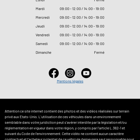
Mardi
09
:
00 - 12
:
00 / 14
:
00 - 19
:
00
Mercredi
09
:
00 - 12
:
00 / 14
:
00 - 19
:
00
Jeudi
09
:
00 - 12
:
00 / 14
:
00 - 19
:
00
Vendredi
09
:
00 - 12
:
00 / 14
:
00 - 19
:
00
Samedi
09
:
00 - 12
:
00 / 14
:
00 - 19
:
00
Dimanche
Fermé
Mentions légales
Attention ce site internet contient des photos et des vidéos réalisées sur terrain
privé aux Etats-Unis. L'utilisation de ces véhicules dans un environnement
semblable dans votre juridiction peut s'avérer interdite par la législation et/ou
réglementation en vigueur dans votre région, y compris par l'article L.362-1 et
suivant du Code de l'environnement. Cette vidéo ne contient aucun caractère
contractuel et l'acheteur potentiel de ce véhicule demeurera seul responsable pour