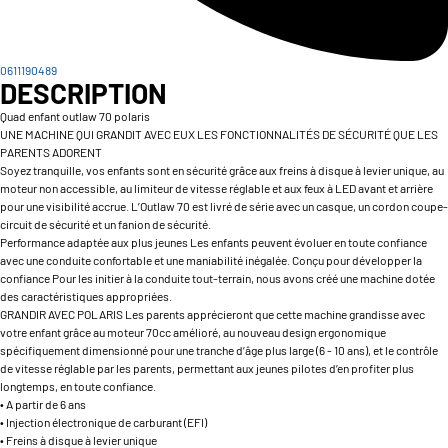
0611190489
DESCRIPTION
Quad enfant outlaw 70 polaris
UNE MACHINE QUI GRANDIT AVEC EUX LES FONCTIONNALITÉS DE SÉCURITÉ QUE LES
PARENTS ADORENT
Soyez tranquille, vos enfants sont en sécurité grâce aux freins à disque à levier unique, au
moteur non accessible, au limiteur de vitesse réglable et aux feux à LED avant et arrière
pour une visibilité accrue. L’Outlaw 70 est livré de série avec un casque, un cordon coupe-
circuit de sécurité et un fanion de sécurité.
Performance adaptée aux plus jeunes Les enfants peuvent évoluer en toute confiance
avec une conduite confortable et une maniabilité inégalée. Conçu pour développer la
confiance Pour les initier à la conduite tout-terrain, nous avons créé une machine dotée
des caractéristiques appropriées.
GRANDIR AVEC POLARIS Les parents apprécieront que cette machine grandisse avec
votre enfant grâce au moteur 70cc amélioré, au nouveau design ergonomique
spécifiquement dimensionné pour une tranche d’âge plus large (6 - 10 ans), et le contrôle
de vitesse réglable par les parents, permettant aux jeunes pilotes d’en profiter plus
longtemps, en toute confiance.
• A partir de 6 ans
• Injection électronique de carburant (EFI)
• Freins à disque à levier unique