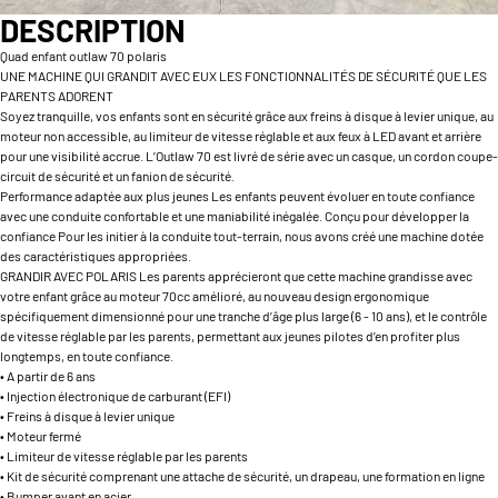
DESCRIPTION
Quad enfant outlaw 70 polaris
UNE MACHINE QUI GRANDIT AVEC EUX LES FONCTIONNALITÉS DE SÉCURITÉ QUE LES
PARENTS ADORENT
Soyez tranquille, vos enfants sont en sécurité grâce aux freins à disque à levier unique, au
moteur non accessible, au limiteur de vitesse réglable et aux feux à LED avant et arrière
pour une visibilité accrue. L’Outlaw 70 est livré de série avec un casque, un cordon coupe-
circuit de sécurité et un fanion de sécurité.
Performance adaptée aux plus jeunes Les enfants peuvent évoluer en toute confiance
avec une conduite confortable et une maniabilité inégalée. Conçu pour développer la
confiance Pour les initier à la conduite tout-terrain, nous avons créé une machine dotée
des caractéristiques appropriées.
GRANDIR AVEC POLARIS Les parents apprécieront que cette machine grandisse avec
votre enfant grâce au moteur 70cc amélioré, au nouveau design ergonomique
spécifiquement dimensionné pour une tranche d’âge plus large (6 - 10 ans), et le contrôle
de vitesse réglable par les parents, permettant aux jeunes pilotes d’en profiter plus
longtemps, en toute confiance.
• A partir de 6 ans
• Injection électronique de carburant (EFI)
• Freins à disque à levier unique
• Moteur fermé
• Limiteur de vitesse réglable par les parents
• Kit de sécurité comprenant une attache de sécurité, un drapeau, une formation en ligne
• Bumper avant en acier