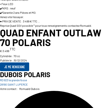
• Feux LED
✔️KMS : neuf
✔️Garantie 2 ans Pièces et MO.
Venez vite l'essayer.
● PRIX DE VENTE : 3 499 € TTC …
Reprise Quad SSV possible * pour tous renseignements contactez Romuald.
QUAD ENFANT OUTLAW
70 POLARIS
TTC
€ 3.499
Cylindrée :
70 cc
Publiée le : 15/12/2024
JE ME RENSEIGNE
DUBOIS POLARIS
RD 923 la grande fosse
28190 SAINT LUPERCE
Votre contact :
Romuald Dubois