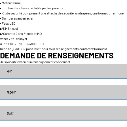
• Moteur fermé
• Limiteur de vitesse réglable par les parents
• Kit de sécurité comprenant une attache de sécurité, un drapeau, une formation en ligne
• Bumper avant en acier
• Feux LED
✔️KMS : neuf
✔️Garantie 2 ans Pièces et MO.
Venez vite l'essayer.
● PRIX DE VENTE : 3 499 € TTC …
Reprise Quad SSV possible * pour tous renseignements contactez Romuald.
DEMANDE DE RENSEIGNEMENTS
Je souhaite obtenir un renseignement concernant :
NOM
*
PRÉNOM
*
EMAIL
*