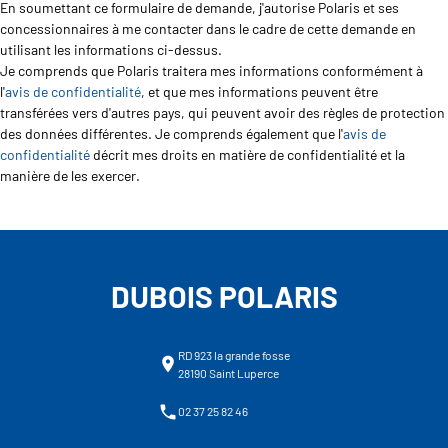
En soumettant ce formulaire de demande, j'autorise Polaris et ses
concessionnaires à me contacter dans le cadre de cette demande en
utilisant les informations ci-dessus.
Je comprends que Polaris traitera mes informations conformément à
l'
avis de confidentialité
, et que mes informations peuvent être
transférées vers d'autres pays, qui peuvent avoir des règles de protection
des données différentes. Je comprends également que l'
avis de
confidentialité
décrit mes droits en matière de confidentialité et la
manière de les exercer.
DUBOIS POLARIS
RD 923 la grande fosse
28190 Saint Luperce
02 37 25 82 46