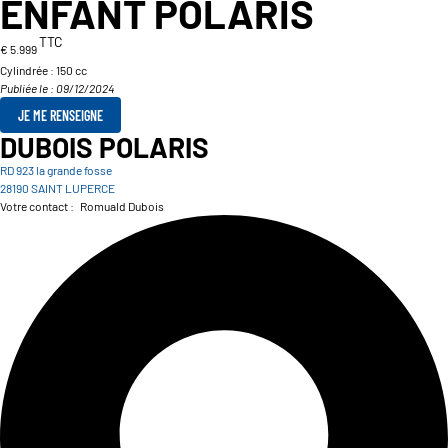
ENFANT POLARIS
TTC
€ 5.999
Cylindrée :
150 cc
Publiée le : 09/12/2024
JE ME RENSEIGNE
DUBOIS POLARIS
RD 923 la grande fosse
28190 SAINT LUPERCE
Votre contact :
Romuald Dubois