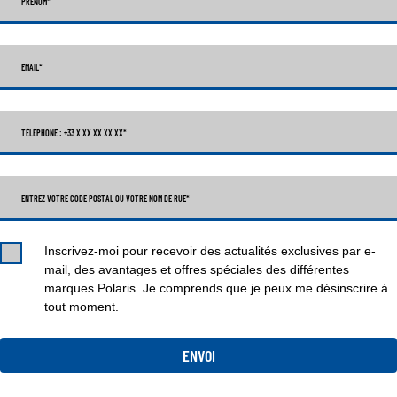
PRÉNOM
*
EMAIL
*
TÉLÉPHONE : +33 X XX XX XX XX
*
ENTREZ VOTRE CODE POSTAL OU VOTRE NOM DE RUE*
Inscrivez-moi pour recevoir des actualités exclusives par e-
mail, des avantages et offres spéciales des différentes
marques Polaris. Je comprends que je peux me désinscrire à
tout moment.