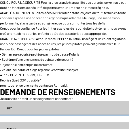
CONÇU POUR LA SÉCURITÉ Pour la plus grande tranquillité des parents, ce véhicule est
doté de fonctions de sécurité de pointe avec un limiteur de vitesse réglable,
ADAPTÉ AUX ENFANTS Faites découvrir à votre enfant les joies du tout-terrain en toute
confiance grâce à une conception ergonomique adaptée à leur âge, une suspension
performante, et une garde au sol généreuse pour surmonter tous les défis.
Conçu pour la confiance Pour les initier aux joies de la conduite tout-terrain, nous avons
créé une machine pour les enfants dotée des caractéristiques appropriées.
GRANDIR AVEC POLARIS Avec un moteur EFI de 150 cm3, un siège et un volant réglables,
une place passager et des accessoires, les jeunes pilotes peuvent grandir avec leur
Ranger 150. Conçu pour les jeunes pilotes.
• Démarrage sécurisé protégé par mot de passe Polaris
• Système d’enclenchement de ceinture de sécurité
• Injection électronique de carburant
• Volant inclinable et siège réglable Venez vite l'essayer.
● PRIX DE VENTE : 5 999,00 € TTC …
Reprise Quad SSV possible *
pour tous renseignements contactez Romuald.
DEMANDE DE RENSEIGNEMENTS
Je souhaite obtenir un renseignement concernant :
NOM
*