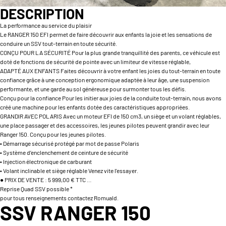
DESCRIPTION
La performance au service du plaisir
Le RANGER 150 EFI permet de faire découvrir aux enfants la joie et les sensations de
conduire un SSV tout-terrain en toute sécurité.
CONÇU POUR LA SÉCURITÉ Pour la plus grande tranquillité des parents, ce véhicule est
doté de fonctions de sécurité de pointe avec un limiteur de vitesse réglable,
ADAPTÉ AUX ENFANTS Faites découvrir à votre enfant les joies du tout-terrain en toute
confiance grâce à une conception ergonomique adaptée à leur âge, une suspension
performante, et une garde au sol généreuse pour surmonter tous les défis.
Conçu pour la confiance Pour les initier aux joies de la conduite tout-terrain, nous avons
créé une machine pour les enfants dotée des caractéristiques appropriées.
GRANDIR AVEC POLARIS Avec un moteur EFI de 150 cm3, un siège et un volant réglables,
une place passager et des accessoires, les jeunes pilotes peuvent grandir avec leur
Ranger 150. Conçu pour les jeunes pilotes.
• Démarrage sécurisé protégé par mot de passe Polaris
• Système d’enclenchement de ceinture de sécurité
• Injection électronique de carburant
• Volant inclinable et siège réglable Venez vite l'essayer.
● PRIX DE VENTE : 5 999,00 € TTC …
Reprise Quad SSV possible *
pour tous renseignements contactez Romuald.
SSV RANGER 150