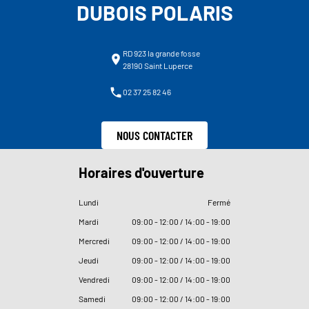
DUBOIS POLARIS
RD 923 la grande fosse
28190 Saint Luperce
02 37 25 82 46
NOUS CONTACTER
Horaires d'ouverture
Lundi
Fermé
Mardi
09
:
00 - 12
:
00 / 14
:
00 - 19
:
00
Mercredi
09
:
00 - 12
:
00 / 14
:
00 - 19
:
00
Jeudi
09
:
00 - 12
:
00 / 14
:
00 - 19
:
00
Vendredi
09
:
00 - 12
:
00 / 14
:
00 - 19
:
00
Samedi
09
:
00 - 12
:
00 / 14
:
00 - 19
:
00