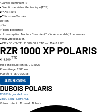
• Jantes aluminium 14"
• Direction assistée électronique (EPS)
✔️KMS : 2915
✔️Révision effectuée.
Option
✅ toit.
✅ demi pare brise
- Homologation Tracteur Européen (T.V.A. récupérable) 2 personnes
Venez vite l'essayer.
● PRIX DE VENTE : 18 500,00 € TTC soit 15 416 € HT.
RZR 1000 XP POLARIS
TTC
€ 18.500
Mise en circulation :
16/04/2026
Kilométrage :
2.915 km
Publiée le : 16/04/2026
JE ME RENSEIGNE
DUBOIS POLARIS
RD 923 la grande fosse
28190 SAINT LUPERCE
Votre contact :
Romuald Dubois