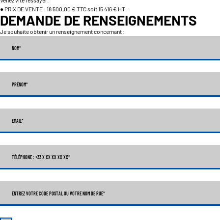
● PRIX DE VENTE : 18 500,00 € TTC soit 15 416 € HT.
DEMANDE DE RENSEIGNEMENTS
Je souhaite obtenir un renseignement concernant :
NOM
*
PRÉNOM
*
EMAIL
*
TÉLÉPHONE : +33 X XX XX XX XX
*
ENTREZ VOTRE CODE POSTAL OU VOTRE NOM DE RUE*