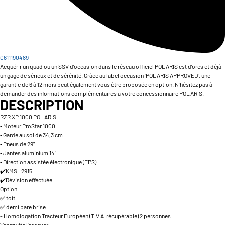
0611190489
Acquérir un quad ou un SSV d’occasion dans le réseau officiel POLARIS est d’ores et déjà
un gage de sérieux et de sérénité. Grâce au label occasion ‘POLARIS APPROVED’, une
garantie de 6 à 12 mois peut également vous être proposée en option. N’hésitez pas à
demander des informations complémentaires à votre concessionnaire POLARIS.
DESCRIPTION
RZR XP 1000 POLARIS
• Moteur ProStar 1000
• Garde au sol de 34,3 cm
• Pneus de 29"
• Jantes aluminium 14"
• Direction assistée électronique (EPS)
✔️KMS : 2915
✔️Révision effectuée.
Option
✅ toit.
✅ demi pare brise
- Homologation Tracteur Européen (T.V.A. récupérable) 2 personnes
Venez vite l'essayer.