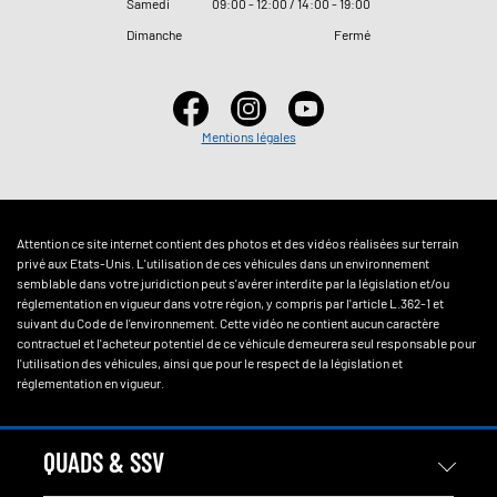
Samedi
09
:
00 - 12
:
00 / 14
:
00 - 19
:
00
Dimanche
Fermé
Mentions légales
Attention ce site internet contient des photos et des vidéos réalisées sur terrain
privé aux Etats-Unis. L'utilisation de ces véhicules dans un environnement
semblable dans votre juridiction peut s'avérer interdite par la législation et/ou
réglementation en vigueur dans votre région, y compris par l'article L.362-1 et
suivant du Code de l'environnement. Cette vidéo ne contient aucun caractère
contractuel et l'acheteur potentiel de ce véhicule demeurera seul responsable pour
l'utilisation des véhicules, ainsi que pour le respect de la législation et
réglementation en vigueur.
QUADS & SSV