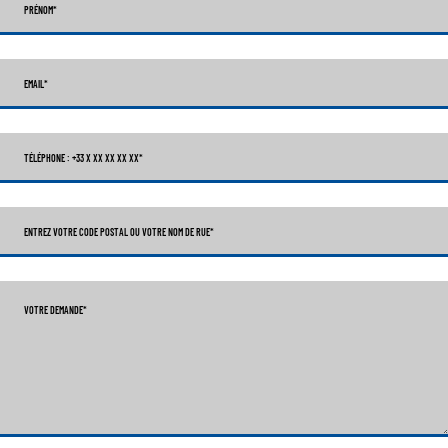
PRÉNOM
*
EMAIL
*
TÉLÉPHONE : +33 X XX XX XX XX
*
ENTREZ VOTRE CODE POSTAL OU VOTRE NOM DE RUE*
VOTRE DEMANDE
*